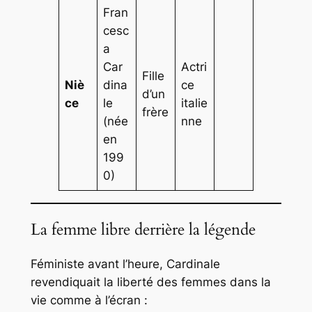
Fran
cesc
a
Car
Actri
Fille
Niè
dina
ce
d’un
ce
le
italie
frère
(née
nne
en
199
0)
La femme libre derrière la légende
Féministe avant l’heure, Cardinale
revendiquait la liberté des femmes dans la
vie comme à l’écran :