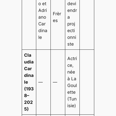
o et
devi
Adri
endr
Frèr
ano
a
es
Car
proj
dina
ecti
le
onni
ste
Cla
Actri
udia
ce,
Car
née
dina
à La
le
—
—
Goul
(193
ette
8–
(Tun
202
isie)
5)