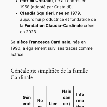
Patrick Cristaldi
, né à Londres en
1958 (adopté par Cristaldi),
Claudia Squitieri
, née en 1979,
aujourd’hui productrice et fondatrice de
la
Fondation Claudia-Cardinale
créée
en 2023.
Sa
nièce Francesca Cardinale
, née en
1990, a également suivi ses traces comme
actrice.
Généalogie simplifiée de la famille
Cardinale
Nais
Info
Gén
san
No
rma
érat
Lien
ce /
m
tion