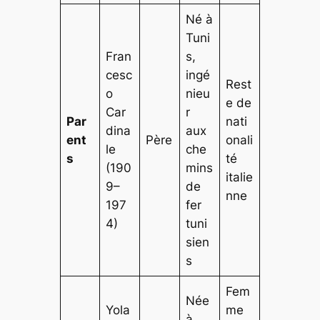
Né à
Tuni
Fran
s,
cesc
ingé
Rest
o
nieu
e de
Car
r
Par
nati
dina
aux
ent
Père
onali
le
che
s
té
(190
mins
italie
9–
de
nne
197
fer
4)
tuni
sien
s
Fem
Née
Yola
me
à