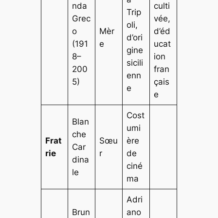
nda
culti
Trip
Grec
vée,
oli,
o
Mèr
d’éd
d’ori
(191
e
ucat
gine
8–
ion
sicili
200
fran
enn
5)
çais
e
e
Cost
Blan
umi
che
Frat
Sœu
ère
Car
rie
r
de
dina
ciné
le
ma
Adri
Brun
ano