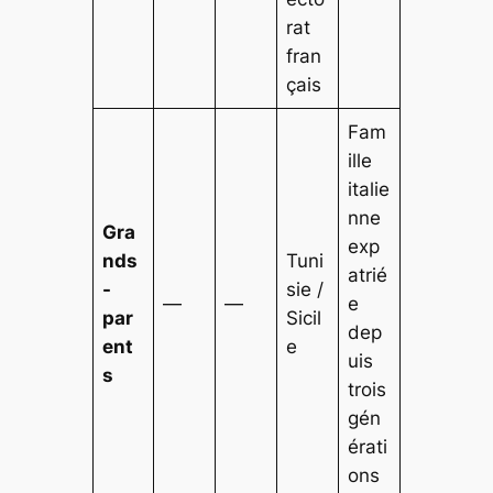
rat
fran
çais
Fam
ille
italie
nne
Gra
exp
nds
Tuni
atrié
-
sie /
—
—
e
par
Sicil
dep
ent
e
uis
s
trois
gén
érati
ons