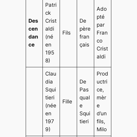
Patri
Ado
ck
pté
Des
Crist
De
par
cen
aldi
père
Fils
Fran
dan
(né
fran
co
ce
en
çais
Crist
195
aldi
8)
Clau
Prod
dia
De
uctri
Squi
Pas
ce,
tieri
qual
mèr
Fille
(née
e
e
en
Squi
d’un
197
tieri
fils,
9)
Milo