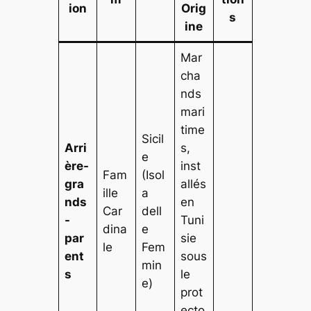
ion
Orig
s
ine
Mar
cha
nds
mari
time
Sicil
Arri
s,
e
ère-
inst
Fam
(Isol
gra
allés
ille
a
nds
en
Car
dell
-
Tuni
dina
e
par
sie
le
Fem
ent
sous
min
s
le
e)
prot
ecto